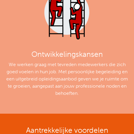
Ontwikkelingskansen
We werken graag met tevreden medewerkers die zich
goed voelen in hun job. Met persoonlijke begeleiding en
een uitgebreid opleidingsaanbod geven we je ruimte om
te groeien, aangepast aan jouw professionele noden en
behoeften.
Aantrekkelijke voordelen