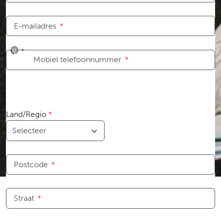
E-mailadres
*
No
Mobiel telefoonnummer
*
country
selected
Land/Regio
*
Postcode
*
Straat
*