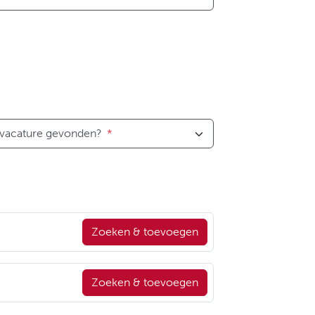
 vacature gevonden?
*
Zoeken & toevoegen
Zoeken & toevoegen