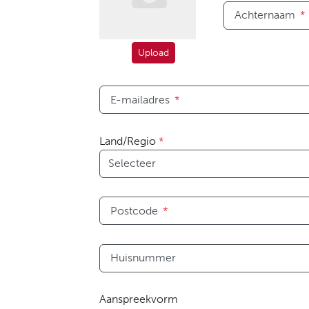
Achternaam
*
Upload
E-mailadres
*
Land/Regio
*
Postcode
*
Huisnummer
Aanspreekvorm