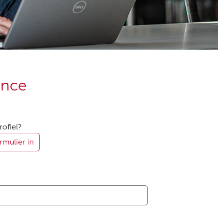
ence
rofiel?
rmulier in