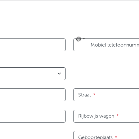
No
Mobiel telefoonnum
country
selected
Straat
*
Rijbewijs wagen
*
Geboorteplaats
*