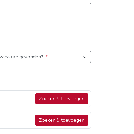
 vacature gevonden?
*
Zoeken & toevoegen
Zoeken & toevoegen