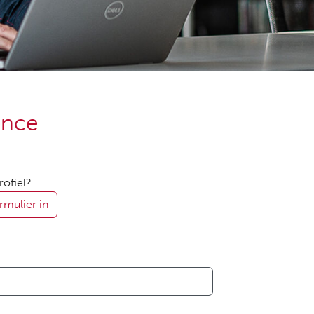
ence
rofiel?
rmulier in