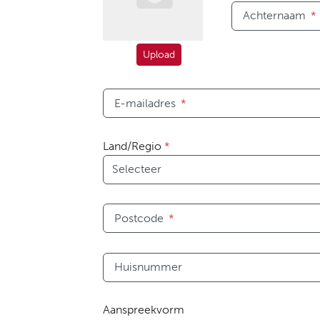
Achternaam
*
Upload
E-mailadres
*
Land/Regio
*
Postcode
*
Huisnummer
Aanspreekvorm