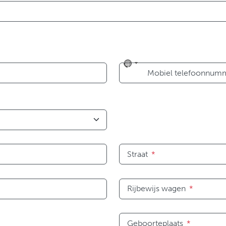
No
Mobiel telefoonnum
country
selected
Straat
*
Rijbewijs wagen
*
Geboorteplaats
*