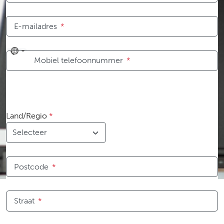
E-mailadres
*
No
Mobiel telefoonnummer
*
country
selected
Land/Regio
*
Postcode
*
Straat
*