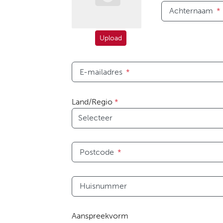
Achternaam
*
Upload
E-mailadres
*
Land/Regio
*
Postcode
*
Huisnummer
Aanspreekvorm