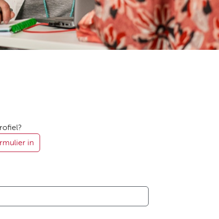
rofiel?
rmulier in