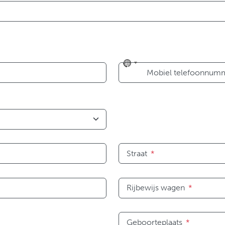
No
Mobiel telefoonnum
country
selected
Straat
*
Rijbewijs wagen
*
Geboorteplaats
*