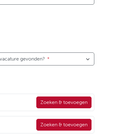
 vacature gevonden?
*
Zoeken & toevoegen
Zoeken & toevoegen