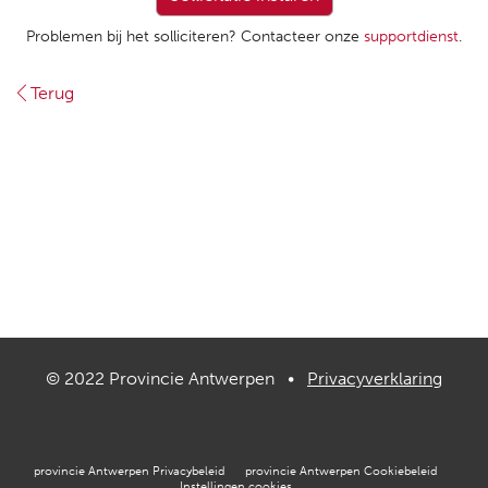
Problemen bij het solliciteren? Contacteer onze
supportdienst
.
Terug
© 2022 Provincie Antwerpen •
Privacyverklaring
provincie Antwerpen Privacybeleid
provincie Antwerpen Cookiebeleid
Instellingen cookies