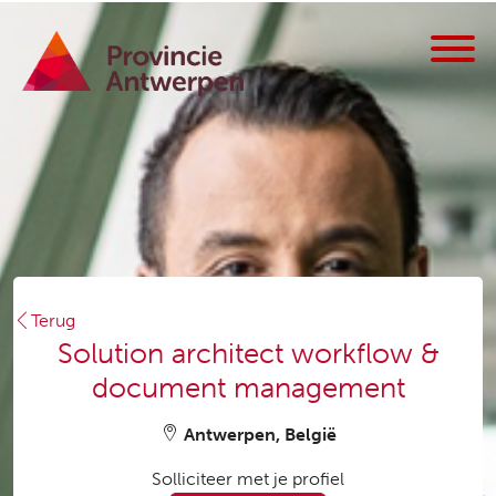
Terug
Solution architect workflow &
document management
Antwerpen, België
Solliciteer met je profiel