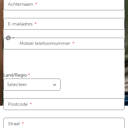
Achternaam
*
E-mailadres
*
No
Mobiel telefoonnummer
*
country
selected
Land/Regio
*
Postcode
*
Straat
*