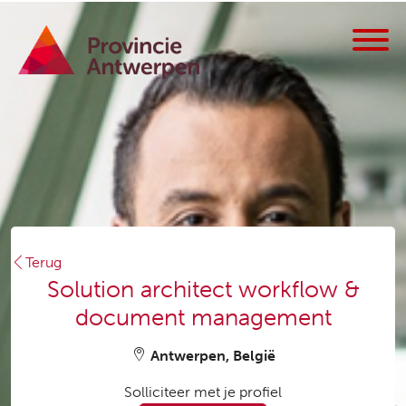
Terug
Solution architect workflow &
document management
Antwerpen, België
Solliciteer met je profiel