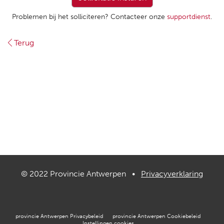
Problemen bij het solliciteren? Contacteer onze
supportdienst
.
Terug
© 2022 Provincie Antwerpen •
Privacyverklaring
provincie Antwerpen Privacybeleid
provincie Antwerpen Cookiebeleid
Instellingen cookies