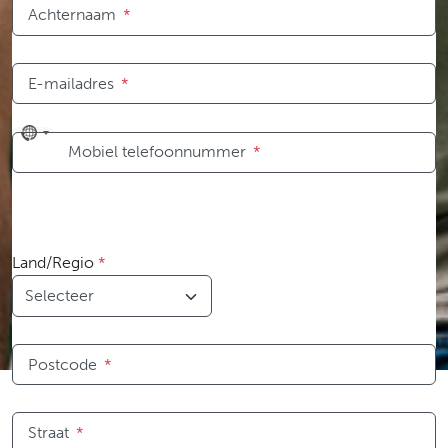
Achternaam
*
E-mailadres
*
No
Mobiel telefoonnummer
*
country
selected
Land/Regio
*
Postcode
*
Straat
*