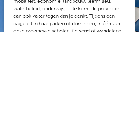
mobiliteit, economie, landbouw, leefmilieu,
waterbeleid, onderwijs, ... Je komt de provincie
dan ook vaker tegen dan je denkt. Tijdens een
dagje uit in haar parken of domeinen, in één van
onze provinciale scholen, fietsend of wandelend
langs het routenetwerk of de onbevaarbare
waterlopen, op weg naar het werk via onze
fietsostrades ...
Meer dan 1700 medewerkers zorgen ervoor dat
de provincie Antwerpen een fijne plek is om te
werken en te leven. Laboranten, stielmannen,
administratief medewerkers, architecten,
ingenieurs, poetsvrouwen, consulenten,
projectmanagers, … De kans is groot dat er een
job is die bij jou past.