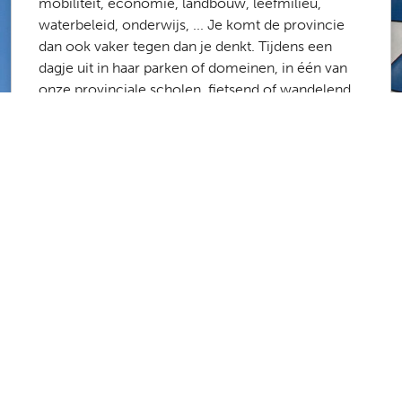
mobiliteit, economie, landbouw, leefmilieu,
waterbeleid, onderwijs, ... Je komt de provincie
dan ook vaker tegen dan je denkt. Tijdens een
dagje uit in haar parken of domeinen, in één van
onze provinciale scholen, fietsend of wandelend
langs het routenetwerk of de onbevaarbare
waterlopen, op weg naar het werk via onze
fietsostrades ...
Meer dan 1700 medewerkers zorgen ervoor dat
de provincie Antwerpen een fijne plek is om te
werken en te leven. Laboranten, stielmannen,
administratief medewerkers, architecten,
ingenieurs, poetsvrouwen, consulenten,
projectmanagers, … De kans is groot dat er een
job is die bij jou past.