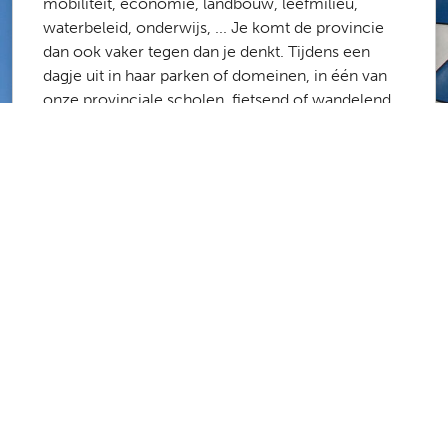
mobiliteit, economie, landbouw, leefmilieu,
waterbeleid, onderwijs, ... Je komt de provincie
dan ook vaker tegen dan je denkt. Tijdens een
dagje uit in haar parken of domeinen, in één van
onze provinciale scholen, fietsend of wandelend
langs het routenetwerk of de onbevaarbare
waterlopen, op weg naar het werk via onze
fietsostrades ...
Meer dan 1700 medewerkers zorgen ervoor dat
de provincie Antwerpen een fijne plek is om te
werken en te leven. Laboranten, stielmannen,
administratief medewerkers, architecten,
ingenieurs, poetsvrouwen, consulenten,
projectmanagers, … De kans is groot dat er een
job is die bij jou past.