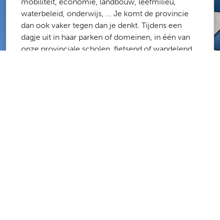
mobiliteit, economie, landbouw, leefmilieu,
waterbeleid, onderwijs, ... Je komt de provincie
dan ook vaker tegen dan je denkt. Tijdens een
dagje uit in haar parken of domeinen, in één van
onze provinciale scholen, fietsend of wandelend
langs het routenetwerk of de onbevaarbare
waterlopen, op weg naar het werk via onze
fietsostrades ...
Meer dan 1700 medewerkers zorgen ervoor dat
de provincie Antwerpen een fijne plek is om te
werken en te leven. Laboranten, stielmannen,
administratief medewerkers, architecten,
ingenieurs, poetsvrouwen, consulenten,
projectmanagers, … De kans is groot dat er een
job is die bij jou past.