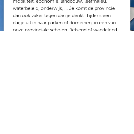
mobiliteit, economie, landbouw, leefmilieu,
waterbeleid, onderwijs, ... Je komt de provincie
dan ook vaker tegen dan je denkt. Tijdens een
dagje uit in haar parken of domeinen, in één van
onze provinciale scholen, fietsend of wandelend
langs het routenetwerk of de onbevaarbare
waterlopen, op weg naar het werk via onze
fietsostrades ...
Meer dan 1700 medewerkers zorgen ervoor dat
de provincie Antwerpen een fijne plek is om te
werken en te leven. Laboranten, stielmannen,
administratief medewerkers, architecten,
ingenieurs, poetsvrouwen, consulenten,
projectmanagers, … De kans is groot dat er een
job is die bij jou past.