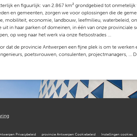
Letterlijk en figuurlijk: van 2.867 km² grondgebied tot onmeteli
steden en gemeenten, zorgen we voor oplossingen die de gemee
te, mobiliteit, economie, landbouw, leefmilieu, waterbeleid, on
e uit in haar parken of domeinen, in één van onze provinciale 
n, op weg naar het werk via onze fietsostrades ...
dat de provincie Antwerpen een fijne plek is om te werken e
ngenieurs, poetsvrouwen, consulenten, projectmanagers, … De ka
aring
Antwerpen Privacybeleid
provincie Antwerpen Cookiebeleid
Instellingen cookies