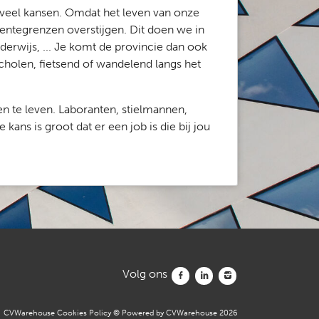
jk veel kansen. Omdat het leven van onze
ntegrenzen overstijgen. Dit doen we in
derwijs, ... Je komt de provincie dan ook
scholen, fietsend of wandelend langs het
n te leven. Laboranten, stielmannen,
ns is groot dat er een job is die bij jou
Volg ons
Volg ons facebook
Volg ons linkedin
Volg ons instagram
CVWarehouse Cookies Policy
© Powered by
CVWarehouse
2026