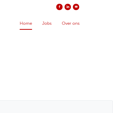
Delen op Facebook
Delen op LinkedIn
Versturen per e-mail
Home
Jobs
Over ons