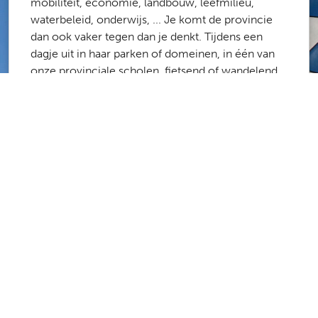
mobiliteit, economie, landbouw, leefmilieu,
waterbeleid, onderwijs, ... Je komt de provincie
dan ook vaker tegen dan je denkt. Tijdens een
dagje uit in haar parken of domeinen, in één van
onze provinciale scholen, fietsend of wandelend
langs het routenetwerk of de onbevaarbare
waterlopen, op weg naar het werk via onze
fietsostrades ...
Meer dan 1700 medewerkers zorgen ervoor dat
de provincie Antwerpen een fijne plek is om te
werken en te leven. Laboranten, stielmannen,
administratief medewerkers, architecten,
ingenieurs, poetsvrouwen, consulenten,
projectmanagers, … De kans is groot dat er een
job is die bij jou past.