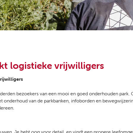
t logistieke vrijwilligers
ijwilligers
honderden bezoekers van een mooi en goed onderhouden park.
et onderhoud van de parkbanken, infoborden en bewegwijzering.
dereen.
uwen. Je hebt oog voor detail, en vindt een propere leefomge