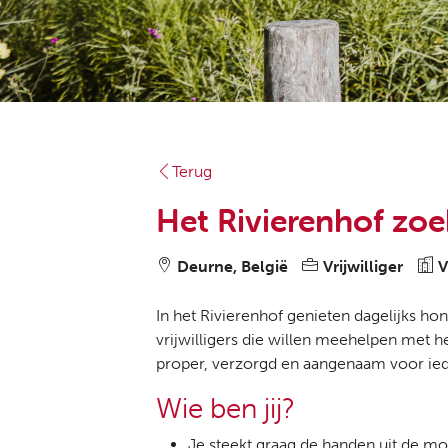
Terug
Het Rivierenhof zoek
Deurne, België
Vrijwilliger
Vr
In het Rivierenhof genieten dagelijks 
vrijwilligers die willen meehelpen met h
proper, verzorgd en aangenaam voor ie
Wie ben jij?
Je steekt graag de handen uit de mo