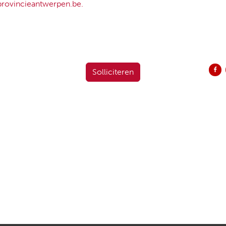
provincieantwerpen.be.
Del
Solliciteren