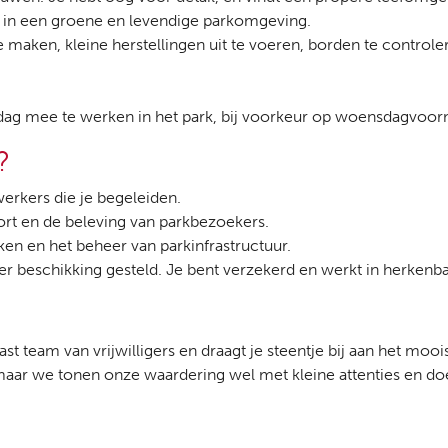
g in een groene en levendige parkomgeving.
maken, kleine herstellingen uit te voeren, borden te control
e dag mee te werken in het park, bij voorkeur op woensdagvoo
n?
rkers die je begeleiden.
fort en de beleving van parkbezoekers.
ken en het beheer van parkinfrastructuur.
r beschikking gesteld. Je bent verzekerd en werkt in herkenbare
st team van vrijwilligers en draagt je steentje bij aan het moo
maar we tonen onze waardering wel met kleine attenties en doe