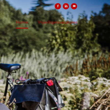
Delen op Facebook
Delen op LinkedIn
Versturen per e-mail
Home
Vrijwilligersvacatures