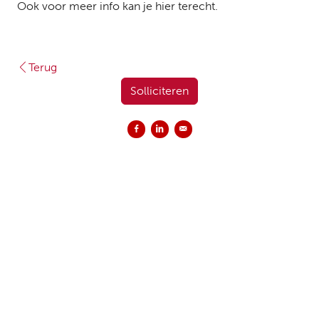
Ook voor meer info kan je hier terecht.
Terug
Solliciteren
Delen op Facebook
Delen op LinkedIn
Versturen per e-mail