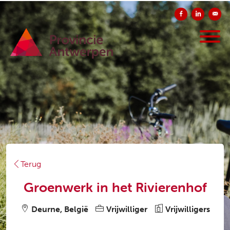
Delen op Facebook
Delen op Li
Verst
Terug
Groenwerk in het Rivierenhof
Deurne, België
Vrijwilliger
Vrijwilligers