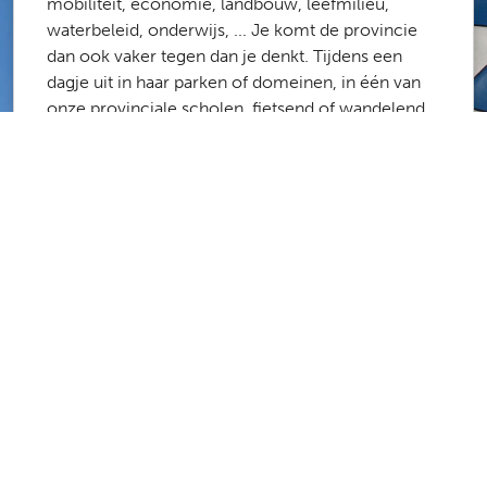
mobiliteit, economie, landbouw, leefmilieu,
waterbeleid, onderwijs, ... Je komt de provincie
dan ook vaker tegen dan je denkt. Tijdens een
dagje uit in haar parken of domeinen, in één van
onze provinciale scholen, fietsend of wandelend
langs het routenetwerk of de onbevaarbare
waterlopen, op weg naar het werk via onze
fietsostrades ...
Meer dan 1700 medewerkers zorgen ervoor dat
de provincie Antwerpen een fijne plek is om te
werken en te leven. Laboranten, stielmannen,
administratief medewerkers, architecten,
ingenieurs, poetsvrouwen, consulenten,
projectmanagers, … De kans is groot dat er een
job is die bij jou past.