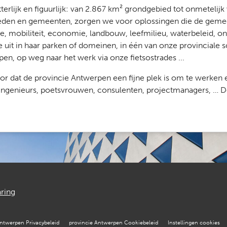
Letterlijk en figuurlijk: van 2.867 km² grondgebied tot onmeteli
steden en gemeenten, zorgen we voor oplossingen die de gemee
te, mobiliteit, economie, landbouw, leefmilieu, waterbeleid, on
e uit in haar parken of domeinen, in één van onze provinciale 
n, op weg naar het werk via onze fietsostrades ...
dat de provincie Antwerpen een fijne plek is om te werken e
ngenieurs, poetsvrouwen, consulenten, projectmanagers, … De ka
aring
Antwerpen Privacybeleid
provincie Antwerpen Cookiebeleid
Instellingen cookies