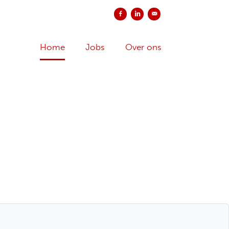
Delen op Facebook
Delen op LinkedIn
Versturen per e-mail
Home
Jobs
Over ons