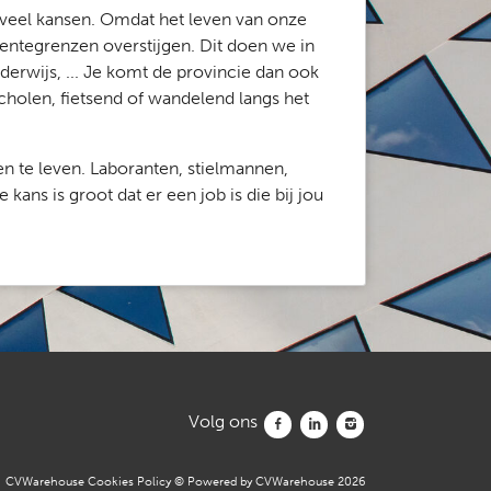
jk veel kansen. Omdat het leven van onze
ntegrenzen overstijgen. Dit doen we in
derwijs, ... Je komt de provincie dan ook
scholen, fietsend of wandelend langs het
n te leven. Laboranten, stielmannen,
ns is groot dat er een job is die bij jou
Volg ons
Volg ons facebook
Volg ons linkedin
Volg ons instagram
CVWarehouse Cookies Policy
© Powered by
CVWarehouse
2026