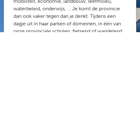
mobiliteit, economie, landbouw, leefmilieu,
waterbeleid, onderwijs, ... Je komt de provincie
dan ook vaker tegen dan je denkt. Tijdens een
dagje uit in haar parken of domeinen, in één van
onze provinciale scholen, fietsend of wandelend
langs het routenetwerk of de onbevaarbare
waterlopen, op weg naar het werk via onze
fietsostrades ...
Meer dan 1700 medewerkers zorgen ervoor dat
de provincie Antwerpen een fijne plek is om te
werken en te leven. Laboranten, stielmannen,
administratief medewerkers, architecten,
ingenieurs, poetsvrouwen, consulenten,
projectmanagers, … De kans is groot dat er een
job is die bij jou past.