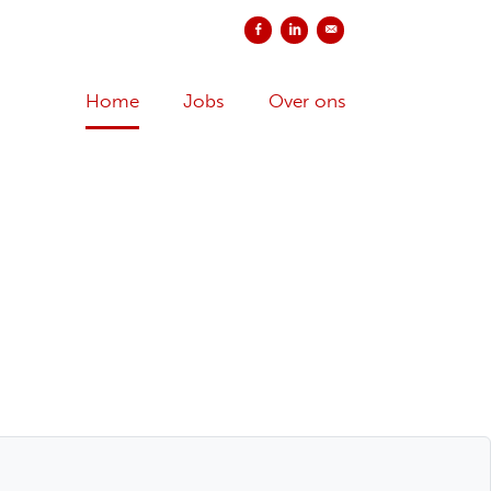
Delen op Facebook
Delen op LinkedIn
Versturen per e-mail
Home
Jobs
Over ons