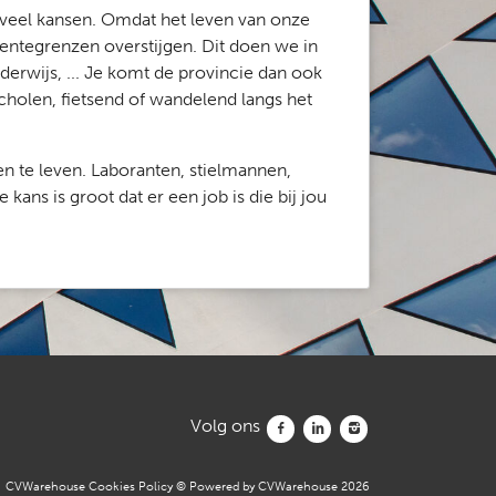
jk veel kansen. Omdat het leven van onze
ntegrenzen overstijgen. Dit doen we in
derwijs, ... Je komt de provincie dan ook
scholen, fietsend of wandelend langs het
n te leven. Laboranten, stielmannen,
ns is groot dat er een job is die bij jou
Volg ons
Volg ons facebook
Volg ons linkedin
Volg ons instagram
CVWarehouse Cookies Policy
© Powered by
CVWarehouse
2026