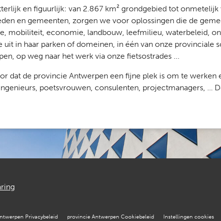
Letterlijk en figuurlijk: van 2.867 km² grondgebied tot onmeteli
steden en gemeenten, zorgen we voor oplossingen die de gemee
te, mobiliteit, economie, landbouw, leefmilieu, waterbeleid, on
e uit in haar parken of domeinen, in één van onze provinciale 
n, op weg naar het werk via onze fietsostrades ...
dat de provincie Antwerpen een fijne plek is om te werken e
ngenieurs, poetsvrouwen, consulenten, projectmanagers, … De ka
aring
Antwerpen Privacybeleid
provincie Antwerpen Cookiebeleid
Instellingen cookies