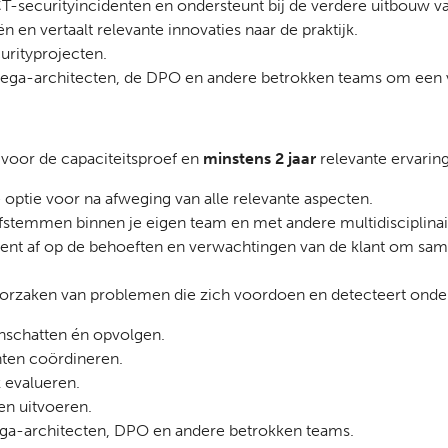
T-securityincidenten en ondersteunt bij de verdere uitbouw v
 en vertaalt relevante innovaties naar de praktijk.
urityprojecten.
lega-architecten, de DPO en andere betrokken teams om een v
 voor de capaciteitsproef en
minstens 2 jaar
relevante ervaring
te optie voor na afweging van alle relevante aspecten.
 afstemmen binnen je eigen team en met andere multidisciplina
uent af op de behoeften en verwachtingen van de klant om s
oorzaken van problemen die zich voordoen en detecteert ond
inschatten én opvolgen.
nten coördineren.
 evalueren.
en uitvoeren.
ga-architecten, DPO en andere betrokken teams.