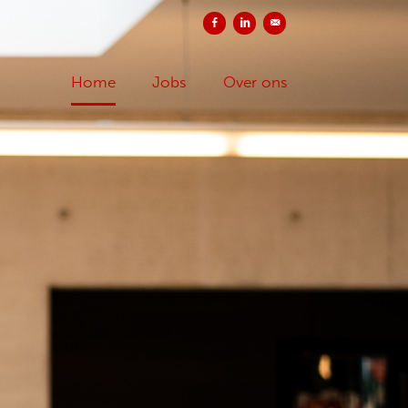
Delen op Facebook
Delen op LinkedIn
Versturen per e-mail
Home
Jobs
Over ons