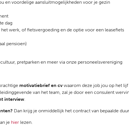
jou en voordelige aansluitmogelijkheden voor je gezin
ment
te dag
het werk, of fietsvergoeding en de optie voor een leasefiets
aal pensioen)
cultuur, pretparken en meer via onze personeelsvereniging
krachtige
motivatiebrief en cv
waarom deze job jou op het lijf
 leidinggevende van het team, zal je door een consulent wervi
t interview
.
anten?
Dan krijg je onmiddellijk het contract van bepaalde duu
an je
hier
lezen.