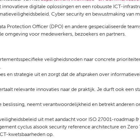
 innovatieve digitale oplossingen en een robuuste ICT-infrast
atieveiligheidsbeleid. Cyber security en bewustmaking van me
ta Protection Officer (DPO) en andere gespecialiseerde teams 
ale omgeving voor medewerkers, bezoekers en partners.
artementsspecifieke veiligheidsnoden naar concrete prioriteite
.
es en strategie uit en zorgt dat de afspraken over informatieve
rtaalt relevante innovaties naar de praktijk. Je durft ook een 
elke beslissing, neemt verantwoordelijkheid en betrekt anderen 
veiligheidsbeleid uit met aandacht voor ISO 27001-roadmap & 
gement cyclus alsook security reference architecture en Zero 
t ICT-kwetsbaarheden op.