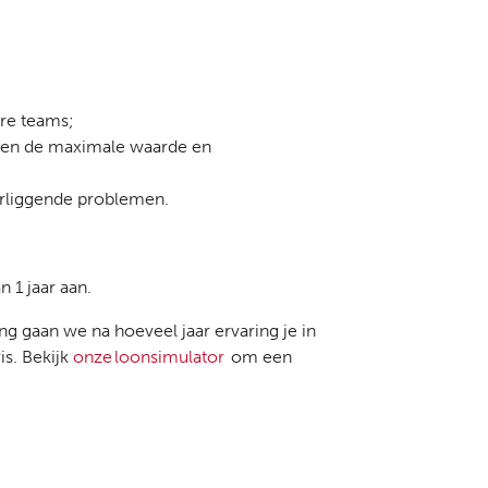
ire teams;
amen de maximale waarde en
erliggende problemen.
n 1 jaar aan.
ing gaan we na hoeveel jaar ervaring je in
s. Bekijk
onze loonsimulator
om een