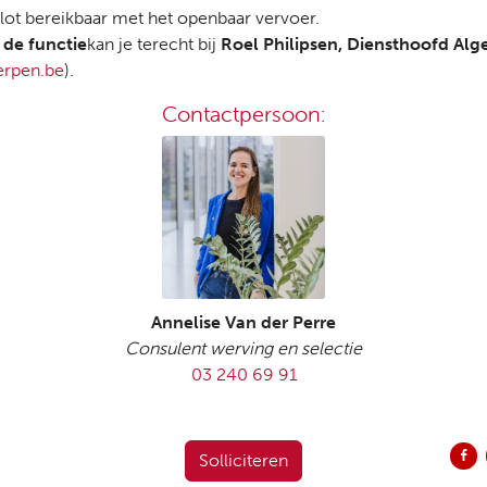
 vlot bereikbaar met het openbaar vervoer.
 de functie
kan je terecht bij
Roel Philipsen, Diensthoofd Al
erpen.be
).
Contactpersoon:
Annelise Van der Perre
Consulent werving en selectie
03 240 69 91
Del
Solliciteren