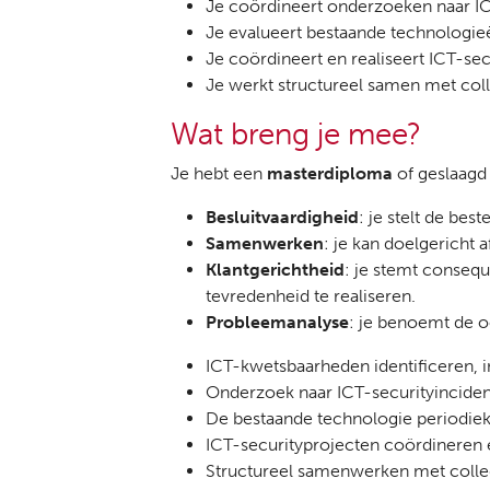
Je coördineert onderzoeken naar IC
Je evalueert bestaande technologieën
Je coördineert en realiseert ICT-sec
Je werkt structureel samen met col
Wat breng je mee?
Je hebt een
masterdiploma
of geslaagd
Besluitvaardigheid
: je stelt de bes
Samenwerken
: je kan doelgericht
Klantgerichtheid
: je stemt conseq
tevredenheid te realiseren.
Probleemanalyse
: je benoemt de 
ICT-kwetsbaarheden identificeren, 
Onderzoek naar ICT-securityincide
De bestaande technologie periodiek
ICT-securityprojecten coördineren 
Structureel samenwerken met colle