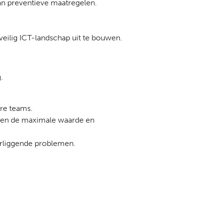
an preventieve maatregelen.
eilig ICT-landschap uit te bouwen.
.
ire teams.
amen de maximale waarde en
erliggende problemen.