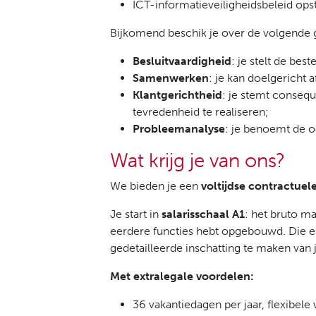
ICT-informatieveiligheidsbeleid opst
Bijkomend beschik je over de volgende
Besluitvaardigheid
: je stelt de bes
Samenwerken
: je kan doelgericht
Klantgerichtheid
: je stemt conseq
tevredenheid te realiseren;
Probleemanalyse
: je benoemt de 
Wat krijg je van ons?
We bieden je een
voltijdse contractuel
Je start in
salarisschaal A1
: het bruto ma
eerdere functies hebt opgebouwd. Die e
gedetailleerde inschatting te maken van
Met extralegale voordelen:
36 vakantiedagen per jaar, flexibel