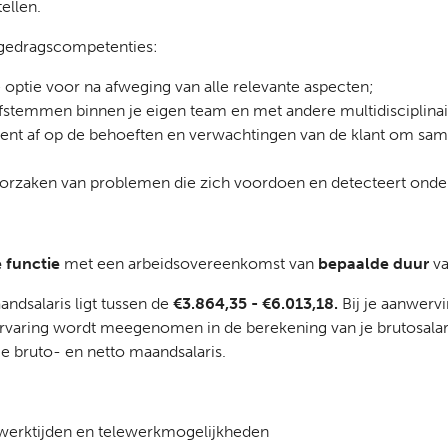
ellen.
 gedragscompetenties:
te optie voor na afweging van alle relevante aspecten;
 afstemmen binnen je eigen team en met andere multidisciplina
uent af op de behoeften en verwachtingen van de klant om s
oorzaken van problemen die zich voordoen en detecteert ond
e functie
met een arbeidsovereenkomst van
bepaalde duur
va
andsalaris ligt tussen de
€3.864,35 - €6.013,18.
Bij je aanwerv
rvaring wordt meegenomen in de berekening van je brutosalari
 je bruto- en netto maandsalaris.
e werktijden en telewerkmogelijkheden