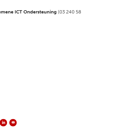
gemene ICT Ondersteuning
(03 240 58
en op Facebook
Delen op LinkedIn
Versturen per e-mail